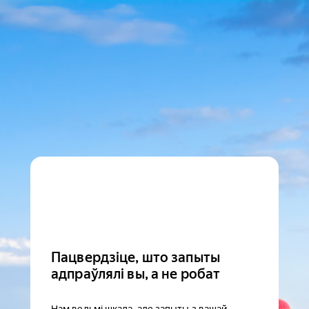
Пацвердзіце, што запыты
адпраўлялі вы, а не робат