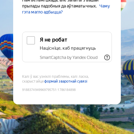
Нам вельмі шкада, але запыты з вашай
прылады падобныя да аўтаматычных.
Чаму
гэта магло адбыцца?
Я не робат
Націсніце, каб працягнуць
SmartCaptcha by Yandex Cloud
Калі ў вас узніклі праблемы, калі ласка,
скарыстайце
формай зваротнай сувязі
9188374949969795751
:
1786184898