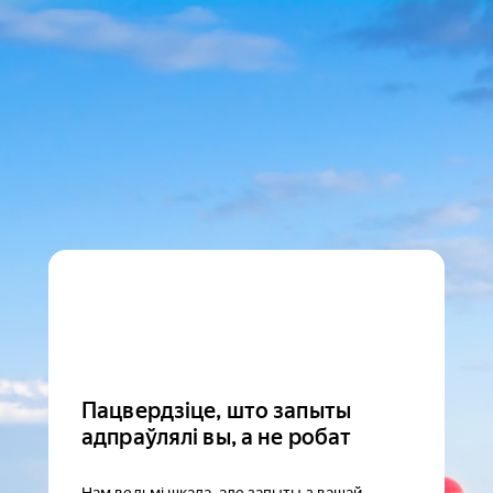
Пацвердзіце, што запыты
адпраўлялі вы, а не робат