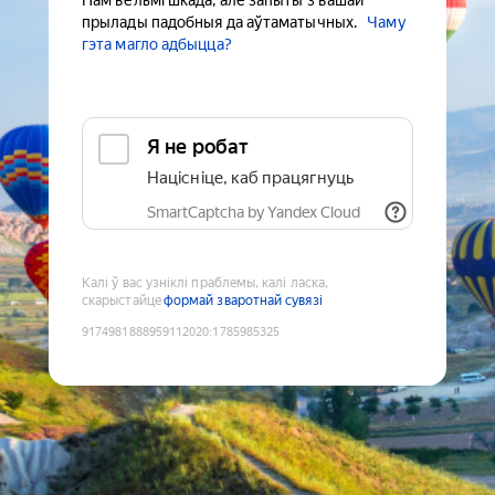
Нам вельмі шкада, але запыты з вашай
прылады падобныя да аўтаматычных.
Чаму
гэта магло адбыцца?
Я не робат
Націсніце, каб працягнуць
SmartCaptcha by Yandex Cloud
Калі ў вас узніклі праблемы, калі ласка,
скарыстайце
формай зваротнай сувязі
9174981888959112020
:
1785985325