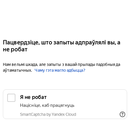
Пацвердзіце, што запыты адпраўлялі вы, а
не робат
Нам вельмі шкада, але запыты з вашай прылады падобныя да
аўтаматычных.
Чаму гэта магло адбыцца?
Я не робат
Націсніце, каб працягнуць
SmartCaptcha by Yandex Cloud