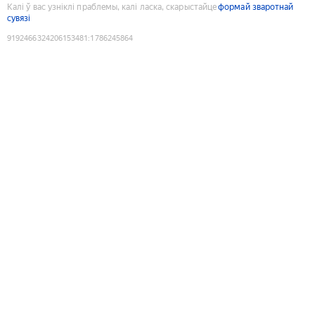
Калі ў вас узніклі праблемы, калі ласка, скарыстайце
формай зваротнай
сувязі
9192466324206153481
:
1786245864