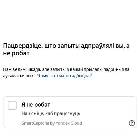
Пацвердзіце, што запыты адпраўлялі вы, а
не робат
Нам вельмі шкада, але запыты з вашай прылады падобныя да
аўтаматычных.
Чаму гэта магло адбыцца?
Я не робат
Націсніце, каб працягнуць
SmartCaptcha by Yandex Cloud