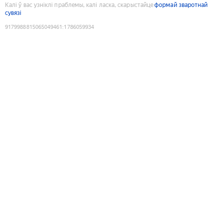
Калі ў вас узніклі праблемы, калі ласка, скарыстайце
формай зваротнай
сувязі
9179988815065049461
:
1786059934