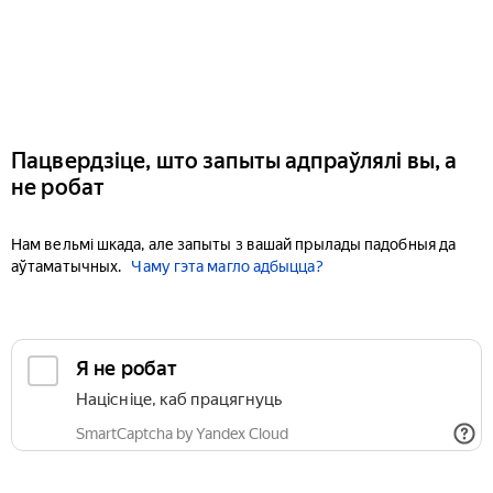
Пацвердзіце, што запыты адпраўлялі вы, а
не робат
Нам вельмі шкада, але запыты з вашай прылады падобныя да
аўтаматычных.
Чаму гэта магло адбыцца?
Я не робат
Націсніце, каб працягнуць
SmartCaptcha by Yandex Cloud