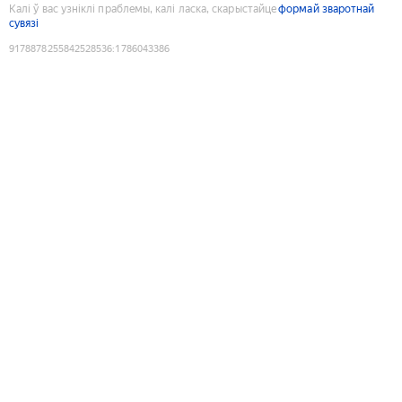
Калі ў вас узніклі праблемы, калі ласка, скарыстайце
формай зваротнай
сувязі
9178878255842528536
:
1786043386