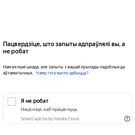
Пацвердзіце, што запыты адпраўлялі вы, а
не робат
Нам вельмі шкада, але запыты з вашай прылады падобныя да
аўтаматычных.
Чаму гэта магло адбыцца?
Я не робат
Націсніце, каб працягнуць
SmartCaptcha by Yandex Cloud