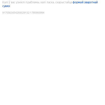
Калі ў вас узніклі праблемы, калі ласка, скарыстайце
формай зваротнай
сувязі
9175563654293029132
:
1785993994