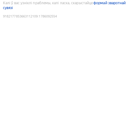
Калі ў вас узніклі праблемы, калі ласка, скарыстайце
формай зваротнай
сувязі
9182177853663112109
:
1786092554