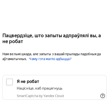
Пацвердзіце, што запыты адпраўлялі вы, а
не робат
Нам вельмі шкада, але запыты з вашай прылады падобныя да
аўтаматычных.
Чаму гэта магло адбыцца?
Я не робат
Націсніце, каб працягнуць
SmartCaptcha by Yandex Cloud