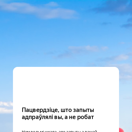
Пацвердзіце, што запыты
адпраўлялі вы, а не робат