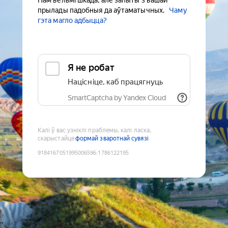
Нам вельмі шкада, але запыты з вашай
прылады падобныя да аўтаматычных.
Чаму
гэта магло адбыцца?
Я не робат
Націсніце, каб працягнуць
SmartCaptcha by Yandex Cloud
Калі ў вас узніклі праблемы, калі ласка,
скарыстайце
формай зваротнай сувязі
9184167051995006596
:
1786122195