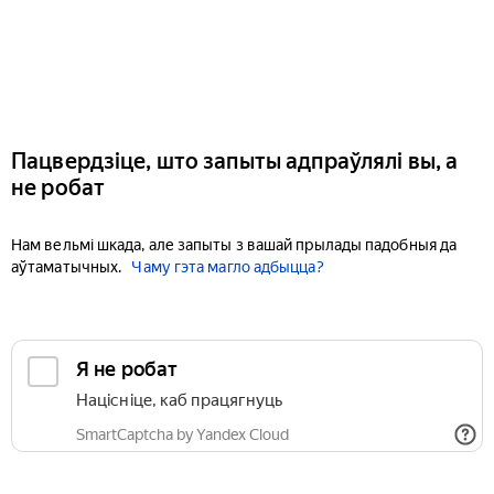
Пацвердзіце, што запыты адпраўлялі вы, а
не робат
Нам вельмі шкада, але запыты з вашай прылады падобныя да
аўтаматычных.
Чаму гэта магло адбыцца?
Я не робат
Націсніце, каб працягнуць
SmartCaptcha by Yandex Cloud