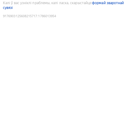
Калі ў вас узніклі праблемы, калі ласка, скарыстайце
формай зваротнай
сувязі
9176903125608215717
:
1786013954