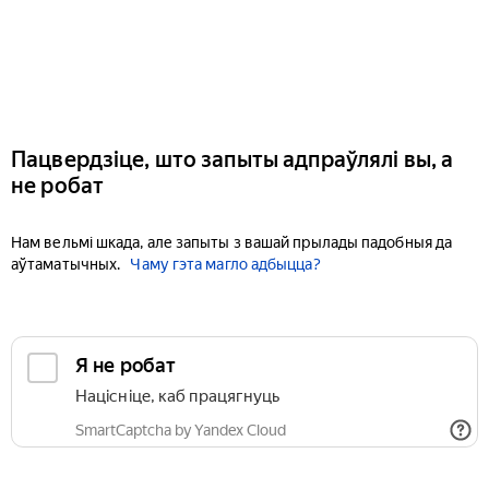
Пацвердзіце, што запыты адпраўлялі вы, а
не робат
Нам вельмі шкада, але запыты з вашай прылады падобныя да
аўтаматычных.
Чаму гэта магло адбыцца?
Я не робат
Націсніце, каб працягнуць
SmartCaptcha by Yandex Cloud