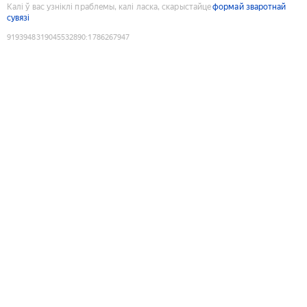
Калі ў вас узніклі праблемы, калі ласка, скарыстайце
формай зваротнай
сувязі
9193948319045532890
:
1786267947