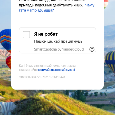
Нам вельмі шкада, але запыты з вашай
прылады падобныя да аўтаматычных.
Чаму
гэта магло адбыцца?
Я не робат
Націсніце, каб працягнуць
SmartCaptcha by Yandex Cloud
Калі ў вас узніклі праблемы, калі ласка,
скарыстайце
формай зваротнай сувязі
9183380743477157871
:
1786110478