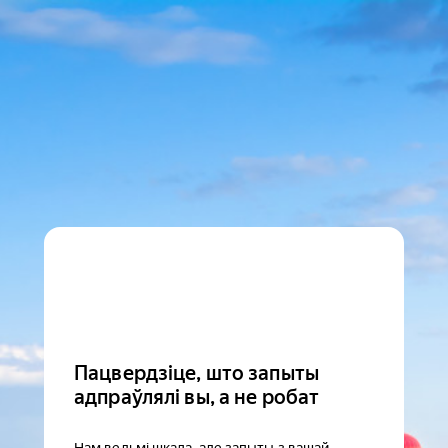
Пацвердзіце, што запыты
адпраўлялі вы, а не робат