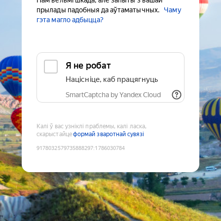
Нам вельмі шкада, але запыты з вашай
прылады падобныя да аўтаматычных.
Чаму
гэта магло адбыцца?
Я не робат
Націсніце, каб працягнуць
SmartCaptcha by Yandex Cloud
Калі ў вас узніклі праблемы, калі ласка,
скарыстайце
формай зваротнай сувязі
9178032579735888297
:
1786030784