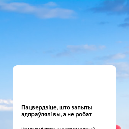
Пацвердзіце, што запыты
адпраўлялі вы, а не робат