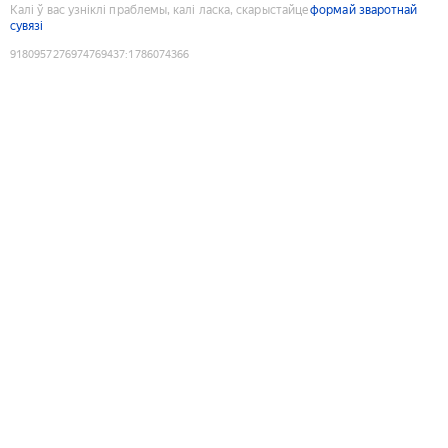
Калі ў вас узніклі праблемы, калі ласка, скарыстайце
формай зваротнай
сувязі
9180957276974769437
:
1786074366