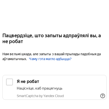
Пацвердзіце, што запыты адпраўлялі вы, а
не робат
Нам вельмі шкада, але запыты з вашай прылады падобныя да
аўтаматычных.
Чаму гэта магло адбыцца?
Я не робат
Націсніце, каб працягнуць
SmartCaptcha by Yandex Cloud