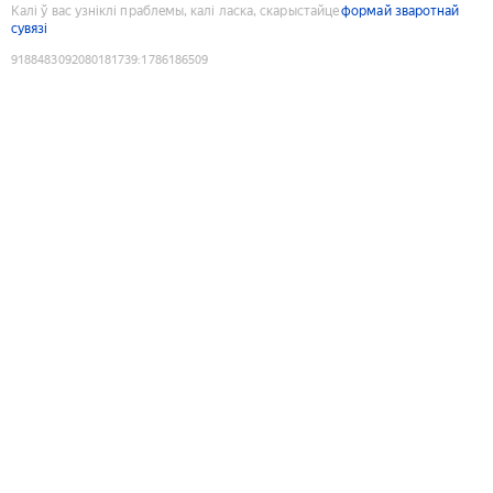
Калі ў вас узніклі праблемы, калі ласка, скарыстайце
формай зваротнай
сувязі
9188483092080181739
:
1786186509