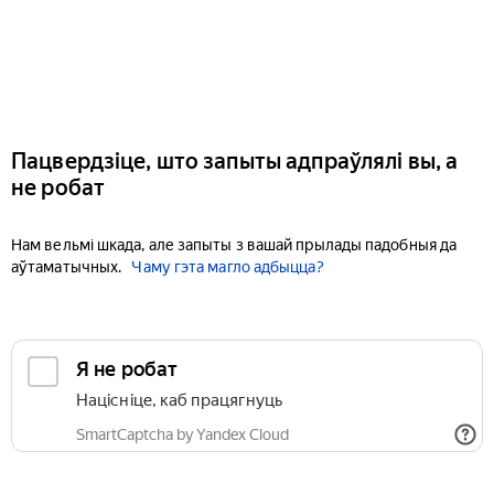
Пацвердзіце, што запыты адпраўлялі вы, а
не робат
Нам вельмі шкада, але запыты з вашай прылады падобныя да
аўтаматычных.
Чаму гэта магло адбыцца?
Я не робат
Націсніце, каб працягнуць
SmartCaptcha by Yandex Cloud