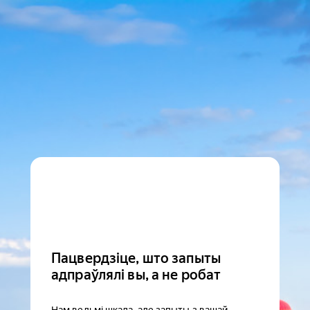
Пацвердзіце, што запыты
адпраўлялі вы, а не робат