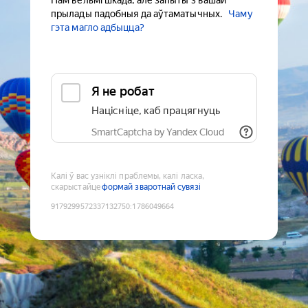
Нам вельмі шкада, але запыты з вашай
прылады падобныя да аўтаматычных.
Чаму
гэта магло адбыцца?
Я не робат
Націсніце, каб працягнуць
SmartCaptcha by Yandex Cloud
Калі ў вас узніклі праблемы, калі ласка,
скарыстайце
формай зваротнай сувязі
9179299572337132750
:
1786049664