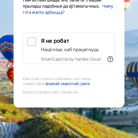
Нам вельмі шкада, але запыты з вашай
прылады падобныя да аўтаматычных.
Чаму
гэта магло адбыцца?
Я не робат
Націсніце, каб працягнуць
SmartCaptcha by Yandex Cloud
Калі ў вас узніклі праблемы, калі ласка,
скарыстайце
формай зваротнай сувязі
9182057218098127485
:
1786090756