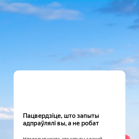
Пацвердзіце, што запыты
адпраўлялі вы, а не робат