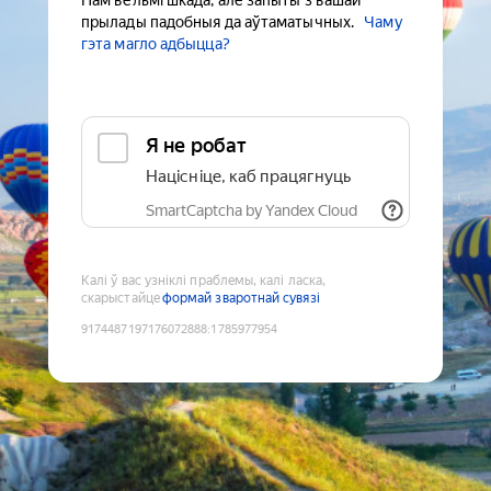
Нам вельмі шкада, але запыты з вашай
прылады падобныя да аўтаматычных.
Чаму
гэта магло адбыцца?
Я не робат
Націсніце, каб працягнуць
SmartCaptcha by Yandex Cloud
Калі ў вас узніклі праблемы, калі ласка,
скарыстайце
формай зваротнай сувязі
9174487197176072888
:
1785977954