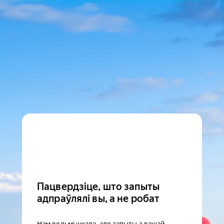
Пацвердзіце, што запыты
адпраўлялі вы, а не робат