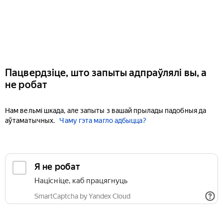
Пацвердзіце, што запыты адпраўлялі вы, а
не робат
Нам вельмі шкада, але запыты з вашай прылады падобныя да
аўтаматычных.
Чаму гэта магло адбыцца?
Я не робат
Націсніце, каб працягнуць
SmartCaptcha by Yandex Cloud