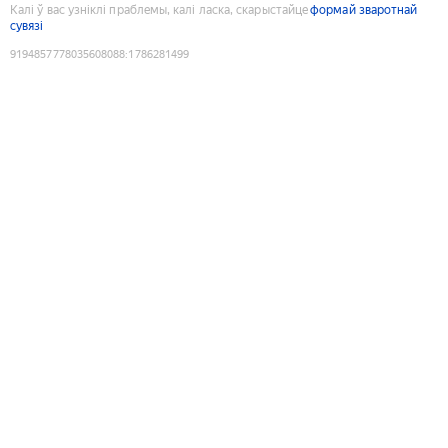
Калі ў вас узніклі праблемы, калі ласка, скарыстайце
формай зваротнай
сувязі
9194857778035608088
:
1786281499