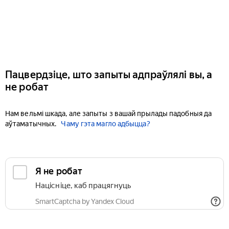
Пацвердзіце, што запыты адпраўлялі вы, а
не робат
Нам вельмі шкада, але запыты з вашай прылады падобныя да
аўтаматычных.
Чаму гэта магло адбыцца?
Я не робат
Націсніце, каб працягнуць
SmartCaptcha by Yandex Cloud