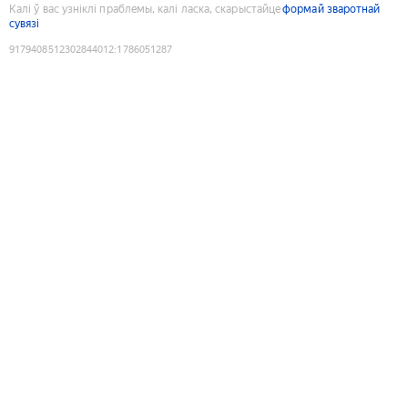
Калі ў вас узніклі праблемы, калі ласка, скарыстайце
формай зваротнай
сувязі
9179408512302844012
:
1786051287