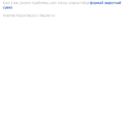
Калі ў вас узніклі праблемы, калі ласка, скарыстайце
формай зваротнай
сувязі
9189798758204786333
:
1786206114