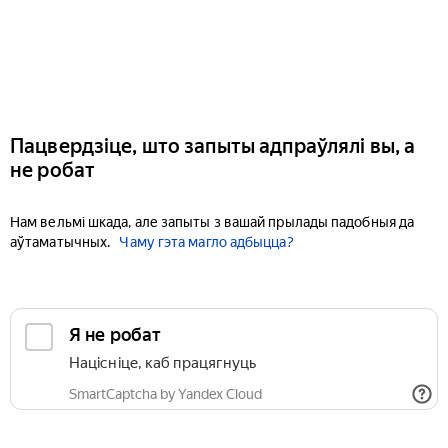
Пацвердзіце, што запыты адпраўлялі вы, а
не робат
Нам вельмі шкада, але запыты з вашай прылады падобныя да
аўтаматычных.
Чаму гэта магло адбыцца?
Я не робат
Націсніце, каб працягнуць
SmartCaptcha by Yandex Cloud