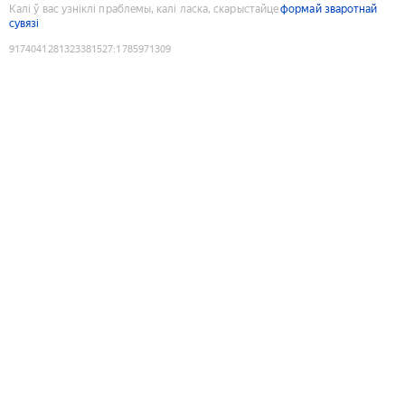
Калі ў вас узніклі праблемы, калі ласка, скарыстайце
формай зваротнай
сувязі
9174041281323381527
:
1785971309