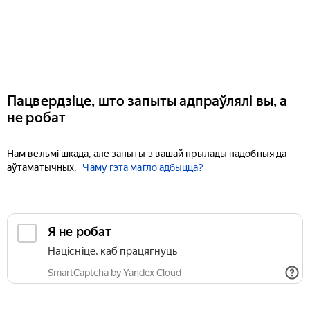
Пацвердзіце, што запыты адпраўлялі вы, а
не робат
Нам вельмі шкада, але запыты з вашай прылады падобныя да
аўтаматычных.
Чаму гэта магло адбыцца?
Я не робат
Націсніце, каб працягнуць
SmartCaptcha by Yandex Cloud