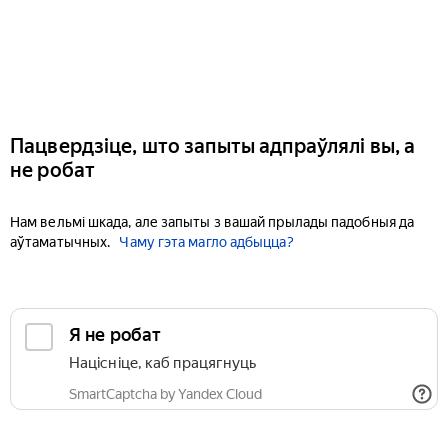
Пацвердзіце, што запыты адпраўлялі вы, а
не робат
Нам вельмі шкада, але запыты з вашай прылады падобныя да
аўтаматычных.
Чаму гэта магло адбыцца?
Я не робат
Націсніце, каб працягнуць
SmartCaptcha by Yandex Cloud