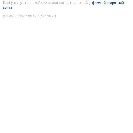
Калі ў вас узніклі праблемы, калі ласка, скарыстайце
формай зваротнай
сувязі
9175878189979980968
:
1785998681