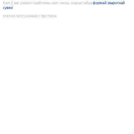
Калі ў вас узніклі праблемы, калі ласка, скарыстайце
формай зваротнай
сувязі
9187431167212434668
:
1786170834