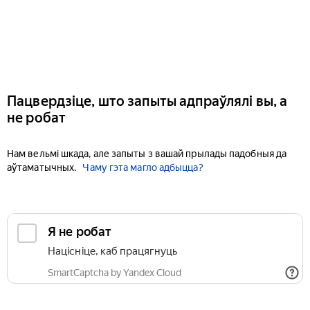
Пацвердзіце, што запыты адпраўлялі вы, а
не робат
Нам вельмі шкада, але запыты з вашай прылады падобныя да
аўтаматычных.
Чаму гэта магло адбыцца?
Я не робат
Націсніце, каб працягнуць
SmartCaptcha by Yandex Cloud