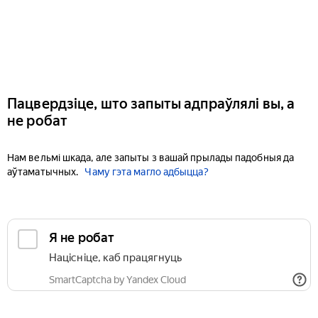
Пацвердзіце, што запыты адпраўлялі вы, а
не робат
Нам вельмі шкада, але запыты з вашай прылады падобныя да
аўтаматычных.
Чаму гэта магло адбыцца?
Я не робат
Націсніце, каб працягнуць
SmartCaptcha by Yandex Cloud