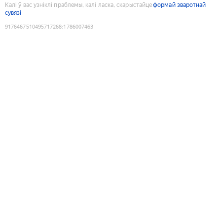
Калі ў вас узніклі праблемы, калі ласка, скарыстайце
формай зваротнай
сувязі
9176467510495717268
:
1786007463