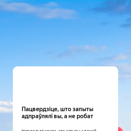
Пацвердзіце, што запыты
адпраўлялі вы, а не робат