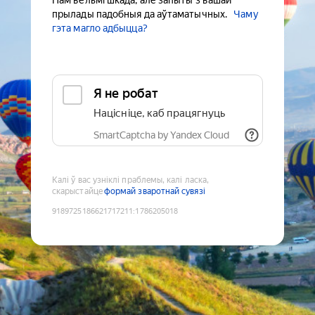
Нам вельмі шкада, але запыты з вашай
прылады падобныя да аўтаматычных.
Чаму
гэта магло адбыцца?
Я не робат
Націсніце, каб працягнуць
SmartCaptcha by Yandex Cloud
Калі ў вас узніклі праблемы, калі ласка,
скарыстайце
формай зваротнай сувязі
9189725186621717211
:
1786205018