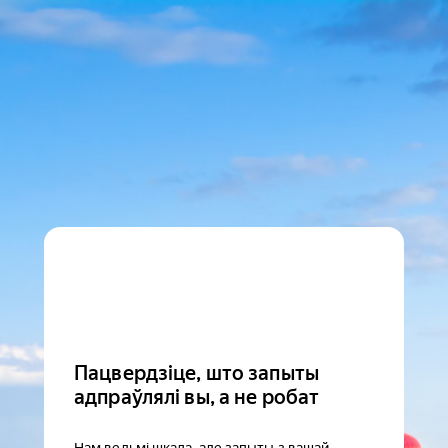
Пацвердзіце, што запыты
адпраўлялі вы, а не робат