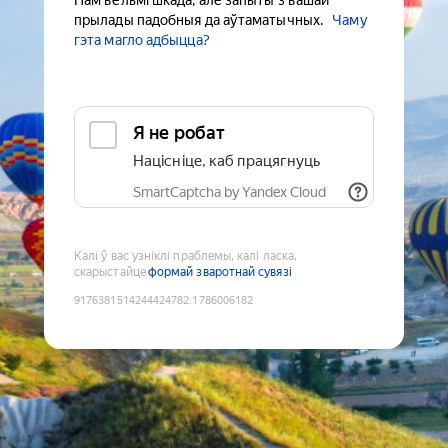
Нам вельмі шкада, але запыты з вашай
прылады падобныя да аўтаматычных.
Чаму
гэта магло адбыцца?
Я не робат
Націсніце, каб працягнуць
SmartCaptcha by Yandex Cloud
Калі ў вас узніклі праблемы, калі ласка,
скарыстайце
формай зваротнай сувязі
9176381514244424782
:
1786006182