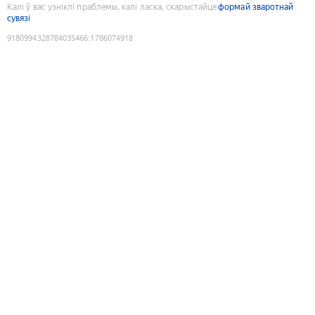
Калі ў вас узніклі праблемы, калі ласка, скарыстайце
формай зваротнай
сувязі
9180994328784035466
:
1786074918