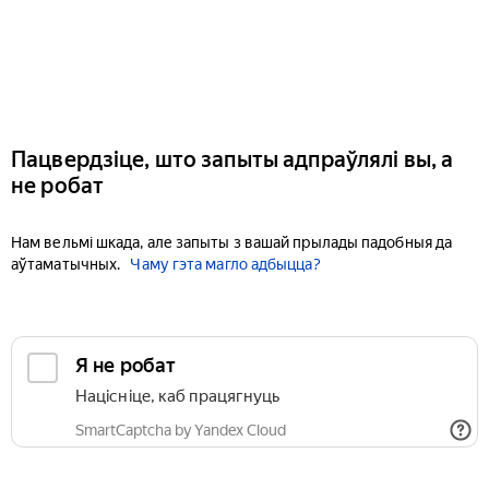
Пацвердзіце, што запыты адпраўлялі вы, а
не робат
Нам вельмі шкада, але запыты з вашай прылады падобныя да
аўтаматычных.
Чаму гэта магло адбыцца?
Я не робат
Націсніце, каб працягнуць
SmartCaptcha by Yandex Cloud