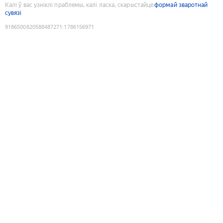
Калі ў вас узніклі праблемы, калі ласка, скарыстайце
формай зваротнай
сувязі
9186500820588487271
:
1786156971