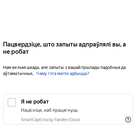
Пацвердзіце, што запыты адпраўлялі вы, а
не робат
Нам вельмі шкада, але запыты з вашай прылады падобныя да
аўтаматычных.
Чаму гэта магло адбыцца?
Я не робат
Націсніце, каб працягнуць
SmartCaptcha by Yandex Cloud