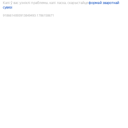
Калі ў вас узніклі праблемы, калі ласка, скарыстайце
формай зваротнай
сувязі
9186614893913849493
:
1786158671