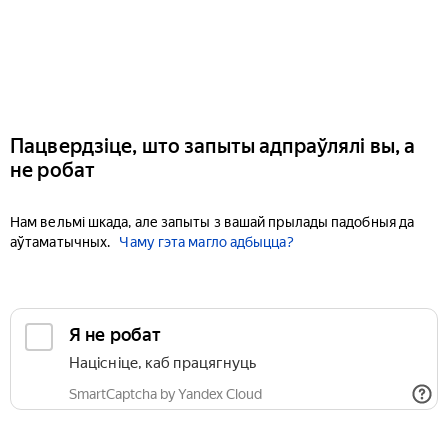
Пацвердзіце, што запыты адпраўлялі вы, а
не робат
Нам вельмі шкада, але запыты з вашай прылады падобныя да
аўтаматычных.
Чаму гэта магло адбыцца?
Я не робат
Націсніце, каб працягнуць
SmartCaptcha by Yandex Cloud