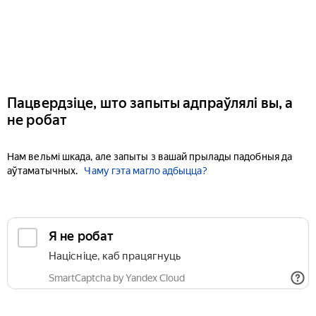
Пацвердзіце, што запыты адпраўлялі вы, а
не робат
Нам вельмі шкада, але запыты з вашай прылады падобныя да
аўтаматычных.
Чаму гэта магло адбыцца?
Я не робат
Націсніце, каб працягнуць
SmartCaptcha by Yandex Cloud