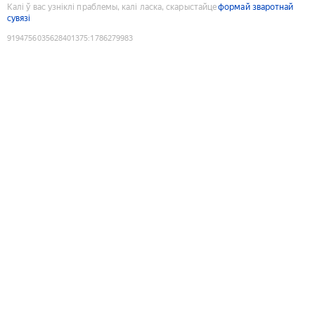
Калі ў вас узніклі праблемы, калі ласка, скарыстайце
формай зваротнай
сувязі
9194756035628401375
:
1786279983