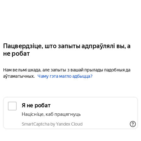
Пацвердзіце, што запыты адпраўлялі вы, а
не робат
Нам вельмі шкада, але запыты з вашай прылады падобныя да
аўтаматычных.
Чаму гэта магло адбыцца?
Я не робат
Націсніце, каб працягнуць
SmartCaptcha by Yandex Cloud