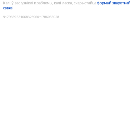
Калі ў вас узніклі праблемы, калі ласка, скарыстайце
формай зваротнай
сувязі
9179659531668323960
:
1786055028