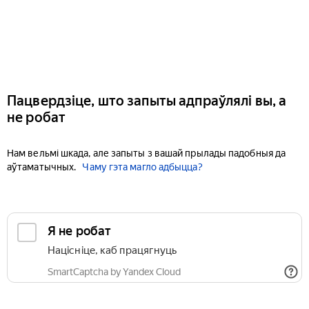
Пацвердзіце, што запыты адпраўлялі вы, а
не робат
Нам вельмі шкада, але запыты з вашай прылады падобныя да
аўтаматычных.
Чаму гэта магло адбыцца?
Я не робат
Націсніце, каб працягнуць
SmartCaptcha by Yandex Cloud