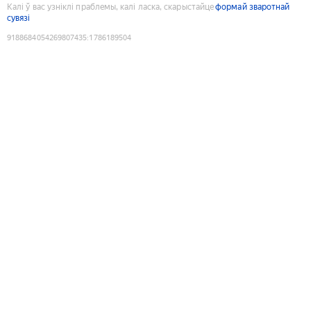
Калі ў вас узніклі праблемы, калі ласка, скарыстайце
формай зваротнай
сувязі
9188684054269807435
:
1786189504