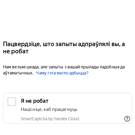
Пацвердзіце, што запыты адпраўлялі вы, а
не робат
Нам вельмі шкада, але запыты з вашай прылады падобныя да
аўтаматычных.
Чаму гэта магло адбыцца?
Я не робат
Націсніце, каб працягнуць
SmartCaptcha by Yandex Cloud