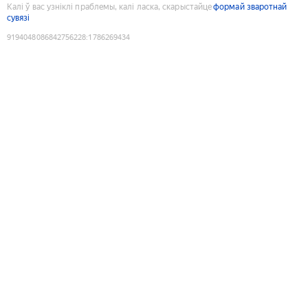
Калі ў вас узніклі праблемы, калі ласка, скарыстайце
формай зваротнай
сувязі
9194048086842756228
:
1786269434