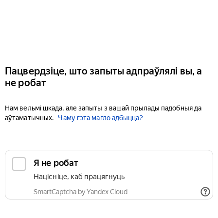
Пацвердзіце, што запыты адпраўлялі вы, а
не робат
Нам вельмі шкада, але запыты з вашай прылады падобныя да
аўтаматычных.
Чаму гэта магло адбыцца?
Я не робат
Націсніце, каб працягнуць
SmartCaptcha by Yandex Cloud