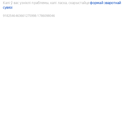
Калі ў вас узніклі праблемы, калі ласка, скарыстайце
формай зваротнай
сувязі
9182546463661275998
:
1786098046