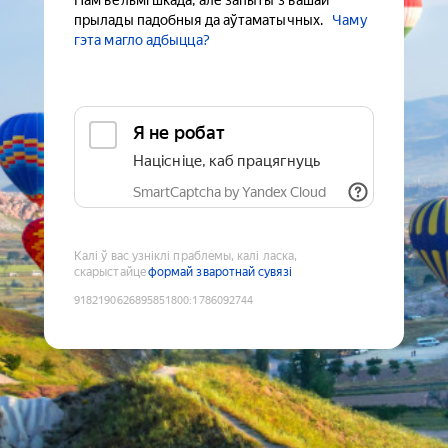
Нам вельмі шкада, але запыты з вашай
прылады падобныя да аўтаматычных.
Чаму
гэта магло адбыцца?
Я не робат
Націсніце, каб працягнуць
SmartCaptcha by Yandex Cloud
Калі ў вас узніклі праблемы, калі ласка,
скарыстайце
формай зваротнай сувязі
9182190626895851800
:
1786092744