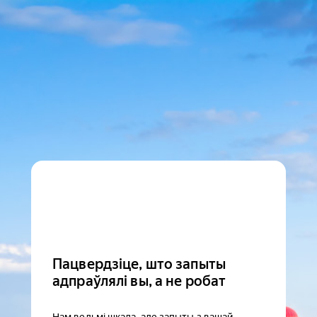
Пацвердзіце, што запыты
адпраўлялі вы, а не робат