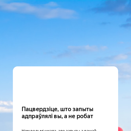
Пацвердзіце, што запыты
адпраўлялі вы, а не робат