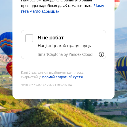
Нам вельмі шкада, але запыты з вашай
прылады падобныя да аўтаматычных.
Чаму
гэта магло адбыцца?
Я не робат
Націсніце, каб працягнуць
SmartCaptcha by Yandex Cloud
Калі ў вас узніклі праблемы, калі ласка,
скарыстайце
формай зваротнай сувязі
9190502732870617263
:
1786216604