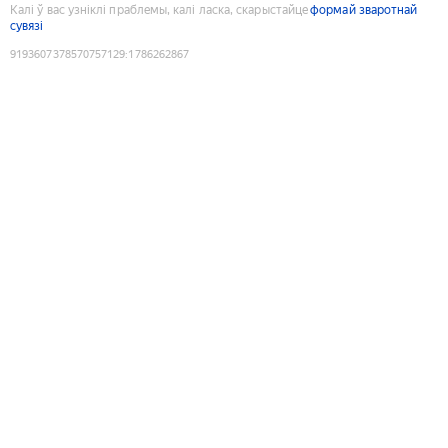
Калі ў вас узніклі праблемы, калі ласка, скарыстайце
формай зваротнай
сувязі
9193607378570757129
:
1786262867