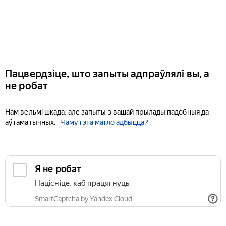
Пацвердзіце, што запыты адпраўлялі вы, а
не робат
Нам вельмі шкада, але запыты з вашай прылады падобныя да
аўтаматычных.
Чаму гэта магло адбыцца?
Я не робат
Націсніце, каб працягнуць
SmartCaptcha by Yandex Cloud