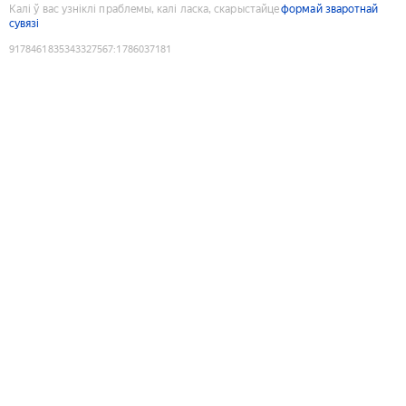
Калі ў вас узніклі праблемы, калі ласка, скарыстайце
формай зваротнай
сувязі
9178461835343327567
:
1786037181