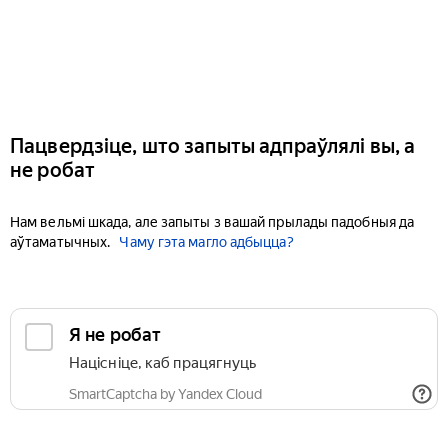
Пацвердзіце, што запыты адпраўлялі вы, а
не робат
Нам вельмі шкада, але запыты з вашай прылады падобныя да
аўтаматычных.
Чаму гэта магло адбыцца?
Я не робат
Націсніце, каб працягнуць
SmartCaptcha by Yandex Cloud