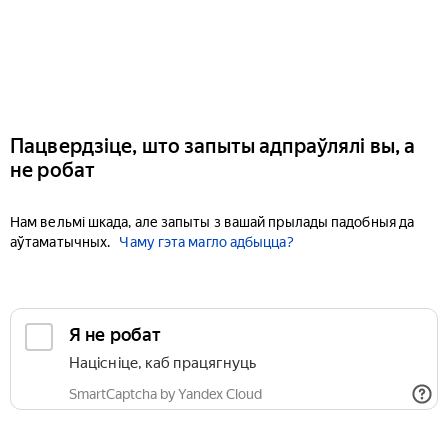
Пацвердзіце, што запыты адпраўлялі вы, а
не робат
Нам вельмі шкада, але запыты з вашай прылады падобныя да
аўтаматычных.
Чаму гэта магло адбыцца?
Я не робат
Націсніце, каб працягнуць
SmartCaptcha by Yandex Cloud