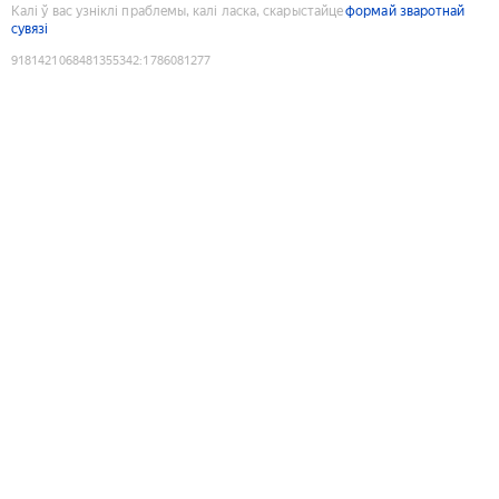
Калі ў вас узніклі праблемы, калі ласка, скарыстайце
формай зваротнай
сувязі
9181421068481355342
:
1786081277