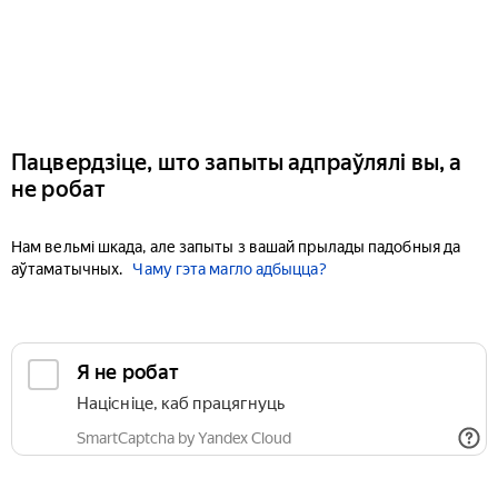
Пацвердзіце, што запыты адпраўлялі вы, а
не робат
Нам вельмі шкада, але запыты з вашай прылады падобныя да
аўтаматычных.
Чаму гэта магло адбыцца?
Я не робат
Націсніце, каб працягнуць
SmartCaptcha by Yandex Cloud