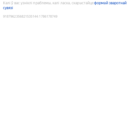
Калі ў вас узніклі праблемы, калі ласка, скарыстайце
формай зваротнай
сувязі
9187962356821535144
:
1786178749