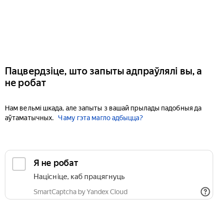
Пацвердзіце, што запыты адпраўлялі вы, а
не робат
Нам вельмі шкада, але запыты з вашай прылады падобныя да
аўтаматычных.
Чаму гэта магло адбыцца?
Я не робат
Націсніце, каб працягнуць
SmartCaptcha by Yandex Cloud