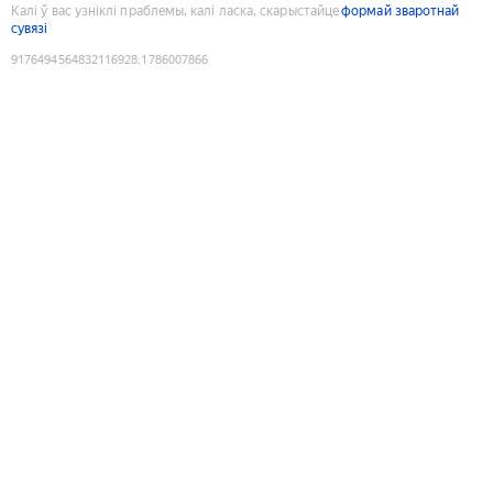
Калі ў вас узніклі праблемы, калі ласка, скарыстайце
формай зваротнай
сувязі
9176494564832116928
:
1786007866