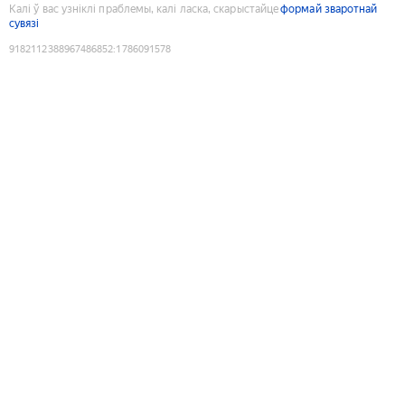
Калі ў вас узніклі праблемы, калі ласка, скарыстайце
формай зваротнай
сувязі
9182112388967486852
:
1786091578