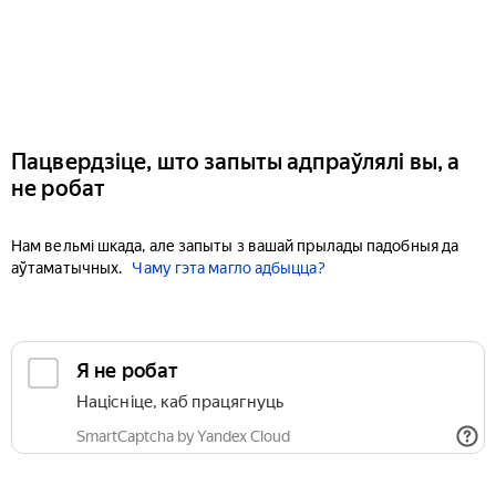
Пацвердзіце, што запыты адпраўлялі вы, а
не робат
Нам вельмі шкада, але запыты з вашай прылады падобныя да
аўтаматычных.
Чаму гэта магло адбыцца?
Я не робат
Націсніце, каб працягнуць
SmartCaptcha by Yandex Cloud