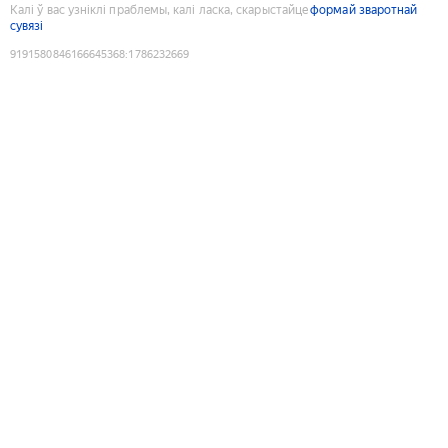
Калі ў вас узніклі праблемы, калі ласка, скарыстайце
формай зваротнай
сувязі
9191580846166645368
:
1786232669