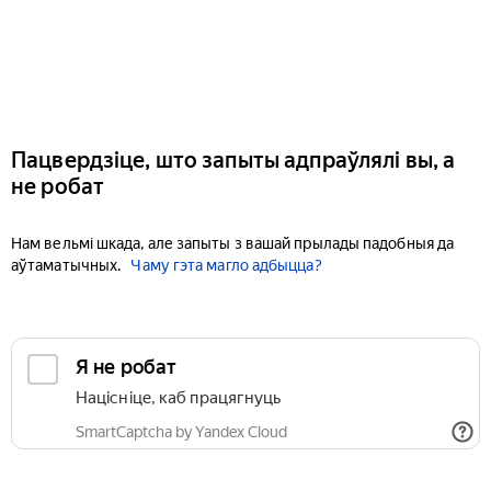
Пацвердзіце, што запыты адпраўлялі вы, а
не робат
Нам вельмі шкада, але запыты з вашай прылады падобныя да
аўтаматычных.
Чаму гэта магло адбыцца?
Я не робат
Націсніце, каб працягнуць
SmartCaptcha by Yandex Cloud