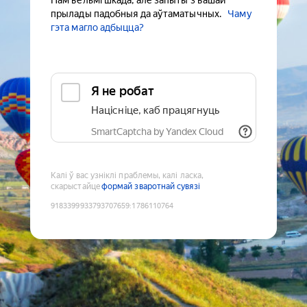
Нам вельмі шкада, але запыты з вашай
прылады падобныя да аўтаматычных.
Чаму
гэта магло адбыцца?
Я не робат
Націсніце, каб працягнуць
SmartCaptcha by Yandex Cloud
Калі ў вас узніклі праблемы, калі ласка,
скарыстайце
формай зваротнай сувязі
9183399933793707659
:
1786110764