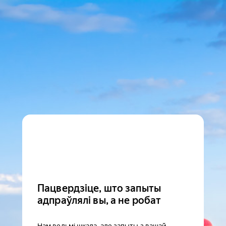
Пацвердзіце, што запыты
адпраўлялі вы, а не робат