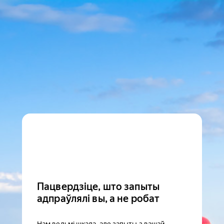
Пацвердзіце, што запыты
адпраўлялі вы, а не робат