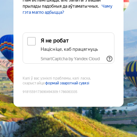
Нам вельмі шкада, але запыты з вашай
прылады падобныя да аўтаматычных.
Чаму
гэта магло адбыцца?
Я не робат
Націсніце, каб працягнуць
SmartCaptcha by Yandex Cloud
Калі ў вас узніклі праблемы, калі ласка,
скарыстайце
формай зваротнай сувязі
9181559173690494309
:
1786083335