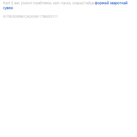
Калі ў вас узніклі праблемы, калі ласка, скарыстайце
формай зваротнай
сувязі
9179530899612424349
:
1786053111