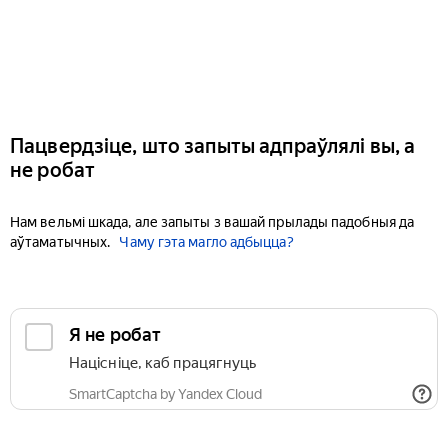
Пацвердзіце, што запыты адпраўлялі вы, а
не робат
Нам вельмі шкада, але запыты з вашай прылады падобныя да
аўтаматычных.
Чаму гэта магло адбыцца?
Я не робат
Націсніце, каб працягнуць
SmartCaptcha by Yandex Cloud