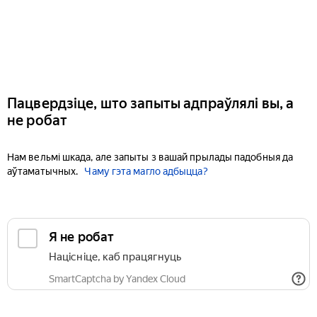
Пацвердзіце, што запыты адпраўлялі вы, а
не робат
Нам вельмі шкада, але запыты з вашай прылады падобныя да
аўтаматычных.
Чаму гэта магло адбыцца?
Я не робат
Націсніце, каб працягнуць
SmartCaptcha by Yandex Cloud