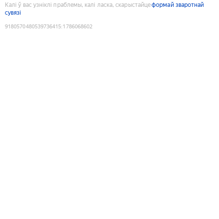
Калі ў вас узніклі праблемы, калі ласка, скарыстайце
формай зваротнай
сувязі
9180570480539736415
:
1786068602