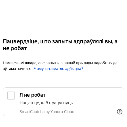
Пацвердзіце, што запыты адпраўлялі вы, а
не робат
Нам вельмі шкада, але запыты з вашай прылады падобныя да
аўтаматычных.
Чаму гэта магло адбыцца?
Я не робат
Націсніце, каб працягнуць
SmartCaptcha by Yandex Cloud