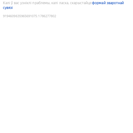
Калі ў вас узніклі праблемы, калі ласка, скарыстайце
формай зваротнай
сувязі
9194609635965691075
:
1786277802