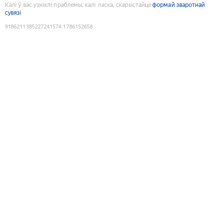
Калі ў вас узніклі праблемы, калі ласка, скарыстайце
формай зваротнай
сувязі
9186211385227241574
:
1786152658