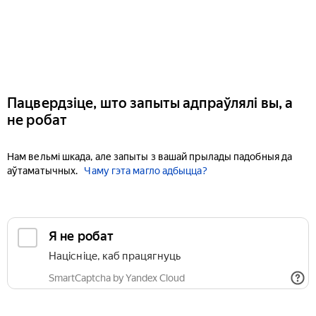
Пацвердзіце, што запыты адпраўлялі вы, а
не робат
Нам вельмі шкада, але запыты з вашай прылады падобныя да
аўтаматычных.
Чаму гэта магло адбыцца?
Я не робат
Націсніце, каб працягнуць
SmartCaptcha by Yandex Cloud