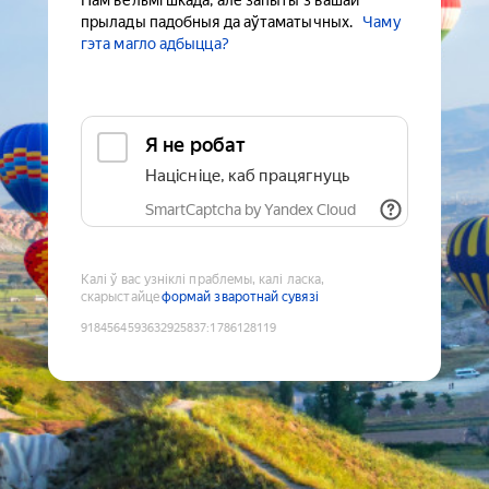
Нам вельмі шкада, але запыты з вашай
прылады падобныя да аўтаматычных.
Чаму
гэта магло адбыцца?
Я не робат
Націсніце, каб працягнуць
SmartCaptcha by Yandex Cloud
Калі ў вас узніклі праблемы, калі ласка,
скарыстайце
формай зваротнай сувязі
9184564593632925837
:
1786128119