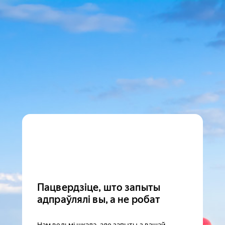
Пацвердзіце, што запыты
адпраўлялі вы, а не робат